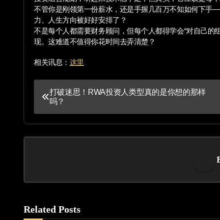
不管你是刚领第一份薪水，还是手握几百万不知如何下手—
力、人生方向被好好安排了？
不是每个人都需要财务顾问，但每个人都得学会“对自己的
现。这难道不值得你花时间去弄清楚？
相关讯息：
这里
P
打破迷思！RWA投资人类型真的是你想的那样
吗？
o
s
t
n
a
v
Related Posts