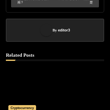
o
南？
楚
s
t
editor3
By
n
a
v
Related Posts
i
g
a
t
i
Cryptocurrency