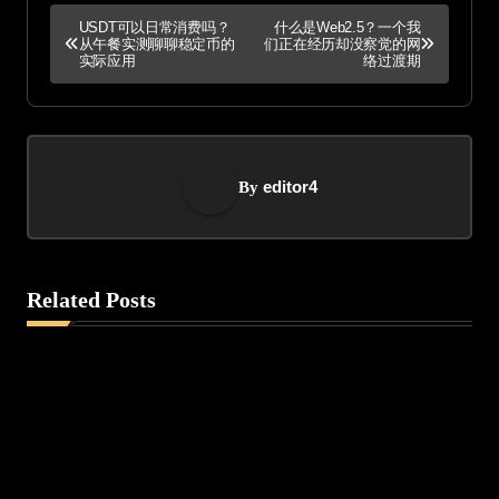
P
USDT可以日常消费吗？
什么是Web2.5？一个我
从午餐实测聊聊稳定币的
们正在经历却没察觉的网
o
实际应用
络过渡期
s
t
editor4
By
n
a
v
Related Posts
i
g
a
t