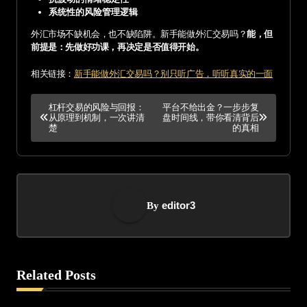
系统性的风险管理逻辑
外汇市场不缺机会，也不缺陷阱。新手能做外汇交易吗？
能，但
前提是：先做好功课，再决定是否值得开始。
相关链接：
新手能做外汇交易吗？别只听广告，听听真实的一面
P
杠杆交易的风险与回报：
平台不给出金？一步步复
从原理到机制，一次讲清
盘时间线，带你看清背后
o
楚
的真相
s
t
editor3
By
n
a
v
Related Posts
i