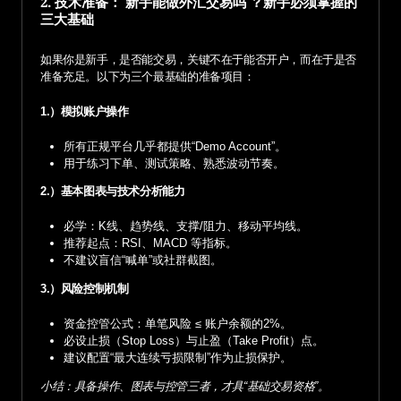
2. 技术准备： 新手能做外汇交易吗 ？新手必须掌握的
三大基础
如果你是新手，是否能交易，关键不在于能否开户，而在于是否
准备充足。以下为三个最基础的准备项目：
1.）模拟账户操作
所有正规平台几乎都提供“Demo Account”。
用于练习下单、测试策略、熟悉波动节奏。
2.）基本图表与技术分析能力
必学：K线、趋势线、支撑/阻力、移动平均线。
推荐起点：RSI、MACD 等指标。
不建议盲信“喊单”或社群截图。
3.）风险控制机制
资金控管公式：单笔风险 ≤ 账户余额的2%。
必设止损（Stop Loss）与止盈（Take Profit）点。
建议配置“最大连续亏损限制”作为止损保护。
小结：具备操作、图表与控管三者，才具“基础交易资格”。