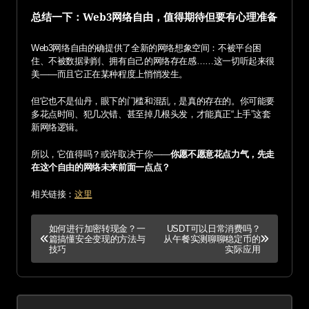
总结一下：Web3网络自由，值得期待但要有心理准备
Web3网络自由的确提供了全新的网络想象空间：不被平台困
住、不被数据剥削、拥有自己的网络存在感……这一切听起来很
美——而且它正在某种程度上悄悄发生。
但它也不是仙丹，眼下的门槛和混乱，是真的存在的。你可能要
多花点时间、犯几次错、甚至掉几根头发，才能真正“上手”这套
新网络逻辑。
所以，它值得吗？或许取决于你——
你愿不愿意花点力气，先走
在这个自由的网络未来前面一点点？
相关链接：
这里
P
如何进行加密转现金？一
USDT可以日常消费吗？
篇搞懂安全变现的方法与
从午餐实测聊聊稳定币的
o
技巧
实际应用
s