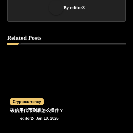
t
editor3
By
n
a
v
Related Posts
i
g
a
t
i
Cryptocurrency
o
碳信用代币到底怎么操作？
editor2
Jan 19, 2026
n