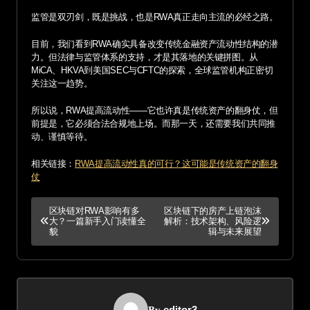
监管是双刃剑，既是挑战，也是RWA真正走向主流的必经之路。
目前，我们看到RWA确实具备改变传统金融资产流动性结构的潜
力。但法律与监管体系的支持，才是其落地的关键拼图。从
MiCA、HKVA到美国SEC与CFTC的探索，全球监管机构正密切
关注这一趋势。
所以说，RWA提高流动性——它也许真是传统资产的翻身仗，但
前提是，它必须合法合规地上场。而那一天，还需要我们共同推
动、谨慎等待。
相关链接：
RWA提高流动性真的可行？这可能是传统资产的翻身
仗
P
区块链对RWA影响有多
区块链下的房产上链泡沫
大？一篇新手入门读懂全
解析：技术架构、风险逻
o
貌
辑与未来展望
s
t
editor3