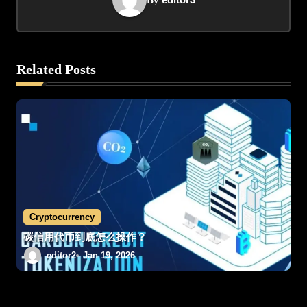
By
n
a
v
Related Posts
i
g
a
t
i
Cryptocurrency
o
碳信用代币到底怎么操作？
editor2
Jan 19, 2026
n