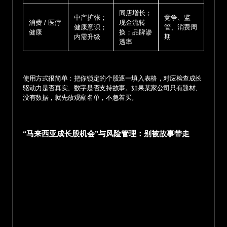
同店增长；
中产扩张；
竞争、监
消费 / 医疗
现金流转
健康意识；
管、消费周
健康
换；品牌渗
内需升级
期
透率
使用方式很简单：把你锁定的个股逐一填入表格，对应检查成长
驱动力是否真实、数字是否支持故事。如果某家公司只有题材、
没有数据，就先放观察名单，不急着买。
“马来西亚成长股机会”与风险管理：别被故事带走