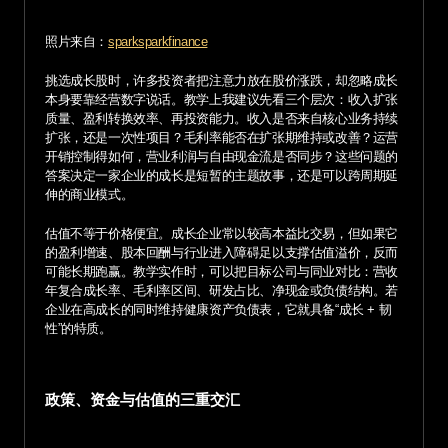
照片来自：
sparksparkfinance
挑选成长股时，许多投资者把注意力放在股价涨跌，却忽略成长
本身要靠经营数字说话。教学上我建议先看三个层次：收入扩张
质量、盈利转换效率、再投资能力。收入是否来自核心业务持续
扩张，还是一次性项目？毛利率能否在扩张期维持或改善？运营
开销控制得如何，营业利润与自由现金流是否同步？这些问题的
答案决定一家企业的成长是短暂的主题故事，还是可以跨周期延
伸的商业模式。
估值不等于价格便宜。成长企业常以较高本益比交易，但如果它
的盈利增速、股本回酬与行业进入障碍足以支撑估值溢价，反而
可能长期跑赢。教学实作时，可以把目标公司与同业对比：营收
年复合成长率、毛利率区间、研发占比、净现金或负债结构。若
企业在高成长的同时维持健康资产负债表，它就具备“成长 + 韧
性”的特质。
政策、资金与估值的三重交汇