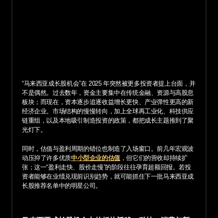
“马来西亚成长股机会”在 2025 年突然被更多投资者提上台面，并
不是偶然。过去数年，资金主要集中在传统金融、资源与高股息
板块；而现在，资本逐步追逐收益增长更快、产业弹性更高的新
经济企业。市场结构的慢慢转向，加上全球再工业化、科技供应
链重组，以及本地吸引制造投资的政策，都把成长主题推到了聚
光灯下。
同时，估值与盈利周期的错位也制造了入场窗口。前几年宏观波
动压抑了许多优质
中小型企业的估值
，但它们的营收却持续扩
张；这一“盈利走快、股价走慢”的阶段往往孕育超额回报。若投
资者能够在业绩兑现前识别趋势，就可能抓住下一批马来西亚成
长股推荐名单中的明星公司。