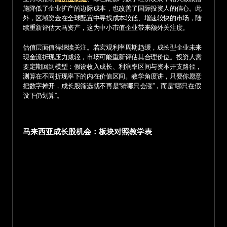
施降低了企业扩产的边际成本，也改善了国际投资人的信心。此
外，区域资金在全球配置中寻找成本较低、增速较快的市场，陆
续重新评估大马资产，这为中小市值企业带来额外关注度。
估值层面值得继续关注。若宏观利率周期趋缓，成长型企业未来
现金流折现压力减轻，市场可能重新评估其合理价位。投资人需
要定期回到模型：假设收入成长、利润率区间与资本开支路径，
测算在不同折现率下的内在价值区间。教学角度讲，只要你愿意
把数字摊开，成长股筛选就不再是“猜哪只会涨”，而是“哪只在假
设下仍划算”。
马来西亚成长股机会：板块对照教学表