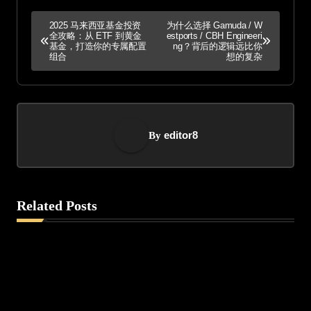
P
2025 马来西亚基金投资
为什么选择 Gamuda / W
全攻略：从 ETF 到黄金
estports / CBH Engineeri
o
基金，打造你的专属配置
ng？背后的逻辑远比你
组合
想的复杂
s
t
n
editor8
By
a
v
Related Posts
i
g
a
t