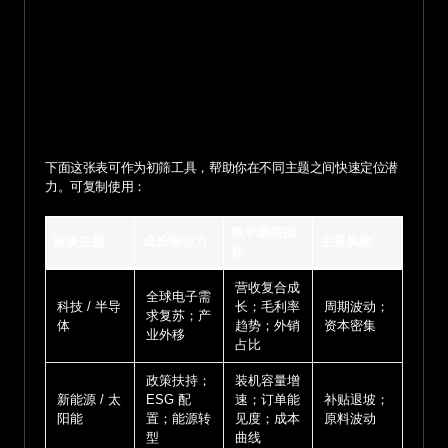
下面这张表可作为初筛工具，帮助你在不同主题之间快速定位潜
力。可复制使用：
教学观察指
板块主题
成长驱动力
主要风险
标
营收复合成
全球电子需
科技 / 半导
长；毛利率
周期波动；
求复苏；产
体
趋势；外销
资本密集
业外移
占比
政策扶持；
装机容量增
新能源 / 太
ESG 配
速；订单能
补贴退坡；
阳能
置；能源转
见度；成本
原料波动
型
曲线