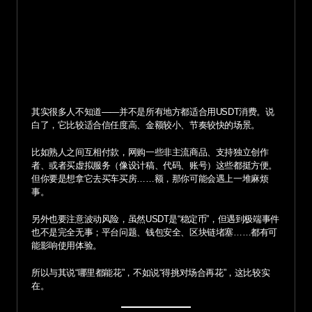
其实很多人不知道——并不是所有地方都适合用USDT消费。说
白了，它比较适合信任度高、金额较小、节奏较快的场景。
比如熟人之间互相付款，网购一些非主流商品、支持独立创作
者、或者买虚拟服务（像设计稿、代码、账号）这些都挺方便。
但你要是想拿它去买车买房……额，那你可能会遇上一堆麻烦
事。
另外也要注意波动风险，虽然USDT是“稳定币”，但遇到极端事件
也不是完全无事；平台问题、钱包安全、区块链堵塞……都有可
能影响使用体验。
所以与其说“哪里都能花”，不如说“得挑对场合再花”，这比较实
在。