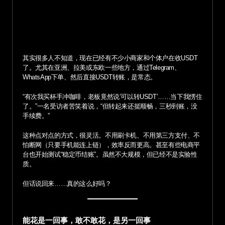
其实很多人不知道，现在已经有不少小商家和个体户在收USDT
了。尤其在亚洲、拉美或东欧一些地方，通过Telegram、
WhatsApp下单、然后直接USDT转账，是常态。
“有次我买杯手冲咖啡，老板竟然说‘可以转USDT’……当下我愣住
了。”一名受访者苦笑着说，“但转起来还挺顺畅，三秒到账，没
手续费。”
这种点对点的方式，很灵活。不用刷卡机、不用第三方支付、不
怕断网（只要手机能连上链），效率反而更高。甚至有些电商平
台也开始测试“稳定币结账”。虽然不大规模，但已经不是实验性
质。
但话说回来……真的这么好吗？
能花是一回事，敢不敢花，是另一回事