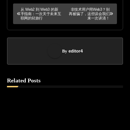
P
从 Web2 到 Web3 的新
非技术用户用Web3？别
手指南：一次关于未来互
再被骗了，这些误会我们
o
联网的轻旅行
来一次讲清！
s
t
editor4
By
n
a
v
Related Posts
i
g
a
t