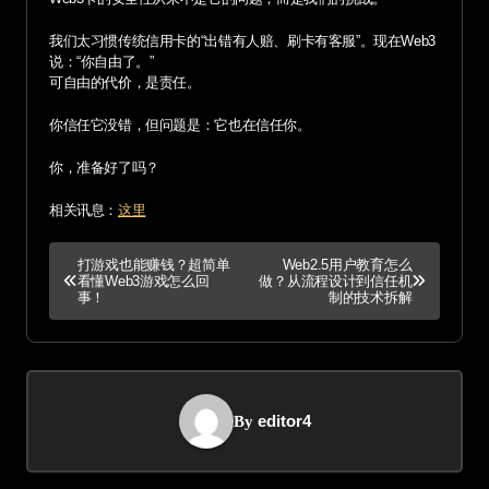
我们太习惯传统信用卡的“出错有人赔、刷卡有客服”。现在Web3
说：“你自由了。”
可自由的代价，是责任。
你信任它没错，但问题是：它也在信任你。
你，准备好了吗？
相关讯息：
这里
P
打游戏也能赚钱？超简单
Web2.5用户教育怎么
看懂Web3游戏怎么回
做？从流程设计到信任机
o
事！
制的技术拆解
s
t
editor4
By
n
a