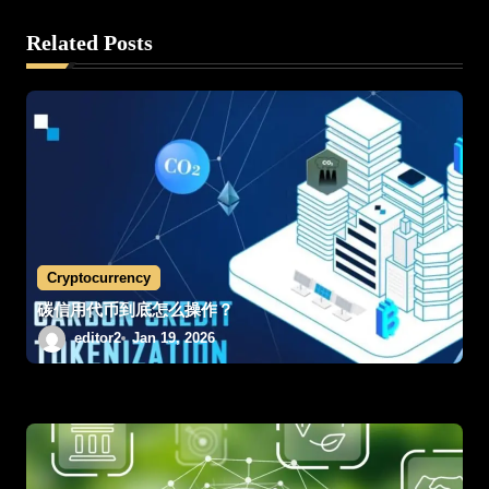
v
Related Posts
i
g
a
t
i
Cryptocurrency
o
碳信用代币到底怎么操作？
editor2
Jan 19, 2026
n