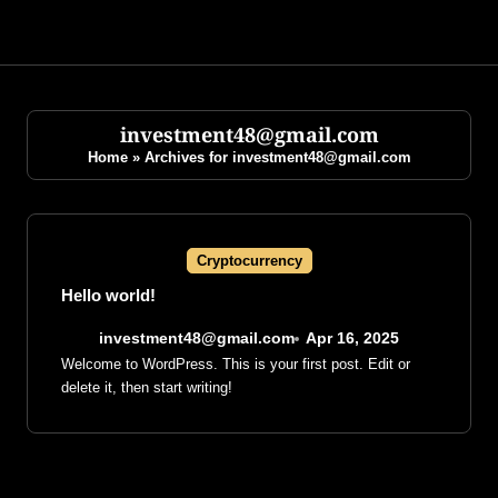
Skip
to
content
investment48@gmail.com
Home
»
Archives for investment48@gmail.com
Cryptocurrency
Hello world!
investment48@gmail.com
Apr 16, 2025
Welcome to WordPress. This is your first post. Edit or
delete it, then start writing!